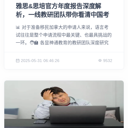
雅思&思培官方年度报告深度解
析，一线教研团队带你看清中国考
生真正难点！
📊 对于准备移民加拿大的申请人来说，语言考
试往往是整个申请流程中最关键、也最具挑战的
一环。🧑‍🏫 各显神通教育的教研团队深度研究
了雅思和思培官方发布的2023、2024年的数据
报告。今天，我们将从全球与中国考生的真实数
2025-05-31 06:46:26
9532
据出发，带大家看清考试趋势。许多以往困惑了
无数人、未来还将继续让无数人头疼的选择❓，
如：到底是选择雅思还是思培？各项科目的难度
差异在哪里？中国考生在哪些方面容易“失分”？
官方其实已经给出了答案。