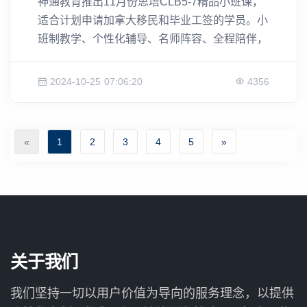
神通教育推出11月份思培CLB5-7精品小班课，
适合计划申请加拿大移民和毕业工签的学员。小
班制教学、个性化辅导、名师阵容、全程陪伴，
助你高效提升思培考试成绩。名额有限，立即报
名！
2024-10-25 07:06:20
4356
«
1
2
3
4
5
»
关于我们
我们坚持一切以用户价值为导向的服务理念，以提供