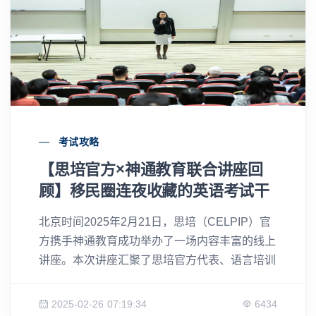
考试攻略
【思培官方×神通教育联合讲座回
顾】移民圈连夜收藏的英语考试干
货都在这里！
北京时间2025年2月21日，思培（CELPIP）官
方携手神通教育成功举办了一场内容丰富的线上
讲座。本次讲座汇聚了思培官方代表、语言培训
专家及持牌移民顾问，围绕思培考试的最新动
态、备考策略以及加拿大移民政策进行了深入解
2025-02-26 07:19:34
6434