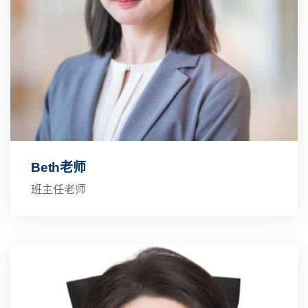
Beth老师
班主任老师