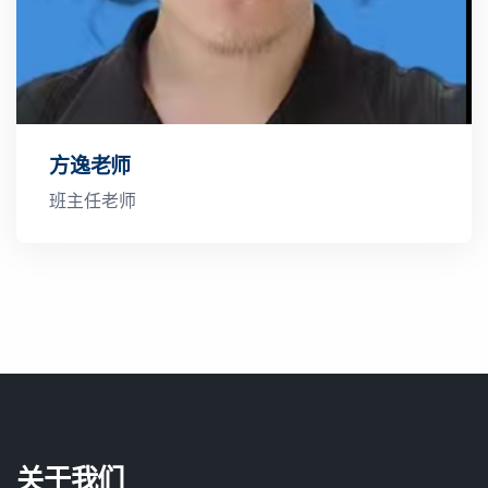
方逸老师
班主任老师
关于我们