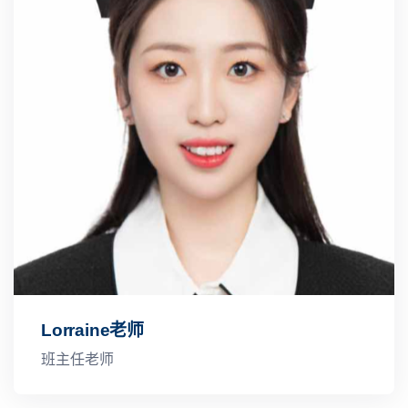
Lorraine老师
班主任老师