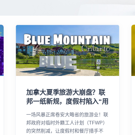
加拿大夏季旅游大崩盘？联
邦一纸新规，度假村陷入“用
工荒”！
一场风暴正席卷安大略省的旅游业！联
邦政府对临时外籍工人计划（TFWP）
的突然削减，让度假村和餐厅措手不