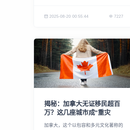
布就是其中之一，他们因为对美国政治
的担忧而离开家乡。当他们越过美加边
2025-08-20 00:55:44
7227
境时，满心欢喜地拍照留念，憧憬在加
拿大开始新生活。 但他们很快发现，
这条“避难”之路远非坦途。面对高昂的
外国买家税、繁琐的移民程序、以及身
份认同带来的职场困境，他们不仅没有
获得想象中的安全感，甚至连基本的生
活和医疗都成了问题。这篇报道揭示了
一个残酷的现实：加拿大并非所有人的
避难所，即使拿着美国护照，也可能面
临重重挑战。
揭秘：加拿大无证移民超百
万？这几座城市成“重灾
区”！
加拿大，这个以包容和多元文化著称的