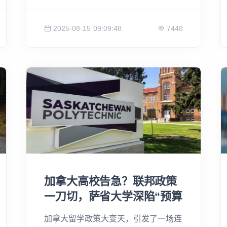
及。在旅游旺季来临之际，大量企业面
临严重的用工荒，从蓝山滑雪场到偏远
2025-08-15 09:09:48
7448
渔猎小屋，都不得不缩减营业时间甚至
拒绝客人。这场旨在保护本地就业的政
策，为何反而成了“行业杀手”？是就业
市场出了问题，还是政策本身“一刀
切”？本文将带你深入这场危机，探寻
政策背后的无奈与矛盾。
加拿大高校告急？联邦政策
一刀切，萨省大学深陷“预算
危机”，竟开始二次裁员！
加拿大留学政策大变天，引发了一场连