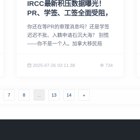
IRCC最新积压数据曝光！
PR、学签、工签全面受阻，
连入籍都要等到花儿都谢
你还在等PR的审理消息吗？还是学签
了？
迟迟不批、入籍申请石沉大海？ 别慌
——你不是一个人。加拿大移民局
（IRCC）刚刚公布的最新数据令人瞠
目：全国申请积压已突破218万份，其
2025-07-26 02:11:38
734
中38.5%已经超期未处理。 无论是技
术移民、团聚移民，还是临时居民类
别，都陷入了“深度等待模式”。这些数
字背后，是一封封延迟的录取信，是一
7
8
...
13
14
»
个个被搁浅的团聚计划，也是成千上万
新移民的焦虑与无力。