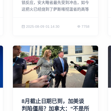
锁反应，安大略省最先受到冲击，如今
这把火已经烧到了萨斯喀彻温省的高等
教育机构——由于联邦政府对学生签证
设置上限，导致国际学生骤减，萨斯喀
2025-08-09 01:14:30
7758
彻温理工学院的学费收入严重缩水，面
临高达1500万加元的预算缺口，不得
不在今年内进行第二次裁员。这让学校
的教职员工和学生们忧心忡忡，质疑其
教育质量和长期发展。在联邦政策的冲
击下，各省政府、教育机构和学生们将
如何应对这场前所未有的“预算危机”？
8月截止日期已到，加美谈
判陷僵局？加拿大：“不是所