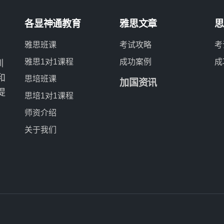
各显神通教育
雅思文章
思
雅思班课
考试攻略
考
雅思1对1课程
成功案例
成
训
和
思培班课
加国资讯
提
思培1对1课程
师资介绍
关于我们