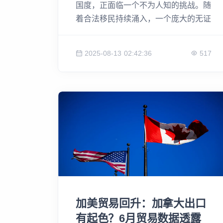
国度，正面临一个不为人知的挑战。随
着合法移民持续涌入，一个庞大的无证
移民群体也悄然形成。最新数据显示，
这个数字可能已高达百万，而他们中的
2025-08-13 02:42:36
517
绝大多数都集中在少数几个大城市。从
多伦多的“庇护”政策，到温哥华的环境
吸引力，无证移民为何选择这些城市？
他们的生存状况如何？又给这些城市的
经济和社会带来了哪些影响？本文将深
入剖析加拿大无证移民的现状，带你了
解数据背后的真实故事。
加美贸易回升：加拿大出口
有起色？6月贸易数据透露