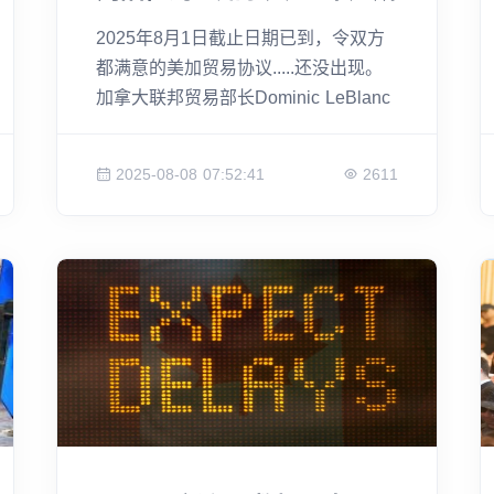
有协议都值得签！”
2025年8月1日截止日期已到，令双方
都满意的美加贸易协议.....还没出现。
加拿大联邦贸易部长Dominic LeBlanc
重申立场：加拿大不会为达成协议而妥
协，更不会接受损害本国工人利益的
2025-08-08 07:52:41
2611
“坏协议”。在美加未能如期达成贸易协
定之际，加拿大各省纷纷发声——有力
挺联邦强硬立场的，也有主张反制的，
还有建议主动让步的。这场关税风波，
不只是贸易谈判，更是对国家经济自主
性的严峻考验。 神通小助手带你精读
这条CBC头条新闻👇