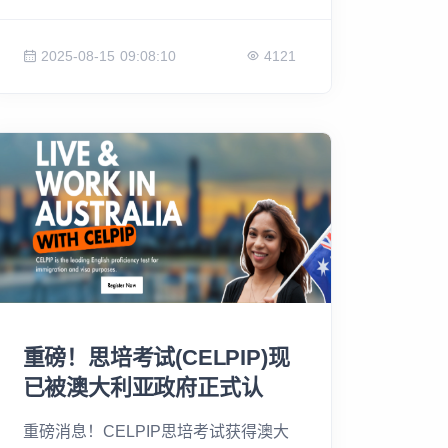
75.8%的初步反倾销税。与此同时，被
排除在中国市场多年的澳大利亚，似乎
2025-08-15 09:08:10
4121
看到了一个巨大的“机会”。中国为何突
然重拳出击？加拿大油菜籽产业又将面
临怎样的困境？ 从去年的电动车到今
年的菜籽油，在渥太华对中方表态保持
沉默之际，这场贸易战又将如何收场？
重磅！思培考试(CELPIP)现
已被澳大利亚政府正式认
可！
重磅消息！CELPIP思培考试获得澳大