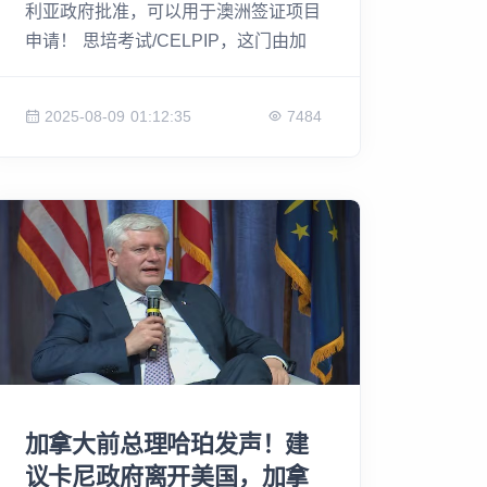
利亚政府批准，可以用于澳洲签证项目
申请！ 思培考试/CELPIP，这门由加
拿大不列颠哥伦比亚大学研发、广泛用
于加拿大移民及职业认证的标准化英语
2025-08-09 01:12:35
7484
考试，以一次性三小时完成听、说、
读、写四项测试而闻名。此次进入澳洲
市场，不仅为留学、工作及移民申请者
提供了新的权威选择，也进一步巩固了
其作为国际英语能力评测“新标准”的地
位。
加拿大前总理哈珀发声！建
议卡尼政府离开美国，加拿