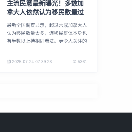
主流民意最新曝光！多数加
拿大人依然认为移民数量过
高！
最新全国调查显示，超过六成加拿大人
认为移民数量太多，连移民群体本身也
有半数以上持相同看法。更令人关注的
是，对新移民和难民的“信任”正在流
失，不仅跨越族裔界线，还波及不同年
2025-07-24 07:39:23
5361
龄层与身份背景。这场关于“移民”的民
意变化，或许正揭示着加拿大社会深层
的不安与焦虑。