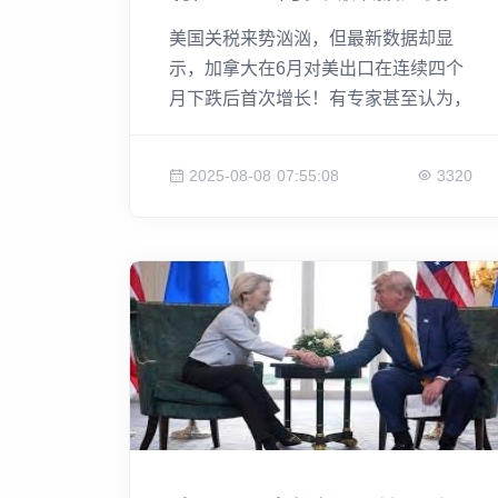
玄机！
美国关税来势汹汹，但最新数据却显
示，加拿大在6月对美出口在连续四个
月下跌后首次增长！有专家甚至认为，
关税带来的痛苦可能没有想象中那么
大。然而事实真如此吗？也有经济学家
2025-08-08 07:55:08
3320
指出，出口虽然略有回升，但仍处于低
位，“加拿大贸易仍未找到新的立足
点。” 这究竟是两国贸易回暖的信号，
还是暴风雨来临前的平静？令双方都满
意的贸易协定，何时才会出炉？