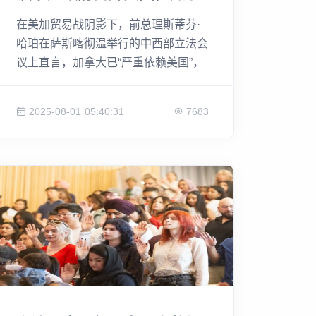
大应该“另谋出路”
在美加贸易战阴影下，前总理斯蒂芬·
哈珀在萨斯喀彻温举行的中西部立法会
议上直言，加拿大已“严重依赖美国”，
是时候重塑对外贸易战略。他警告现任
政府：仅靠地理靠近不足以支撑国家经
2025-08-01 05:40:31
7683
济安全，多元化市场才是长远之计。