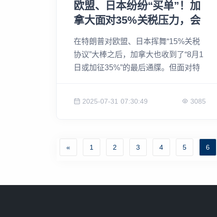
欧盟、日本纷纷“买单”！加
拿大面对35%关税压力，会
妥协吗？
在特朗普对欧盟、日本挥舞“15%关税
协议”大棒之后，加拿大也收到了“8月1
日或加征35%”的最后通牒。但面对特
朗普开出的“投资换关税”交易，加拿大
总理卡尼并未选择低头。相反，他当场
2025-07-31 07:30:49
3085
反驳：“美国需要加拿大的能源，不是
我们去求他。”欧日能买单，加拿大未
必愿意。
«
1
2
3
4
5
6